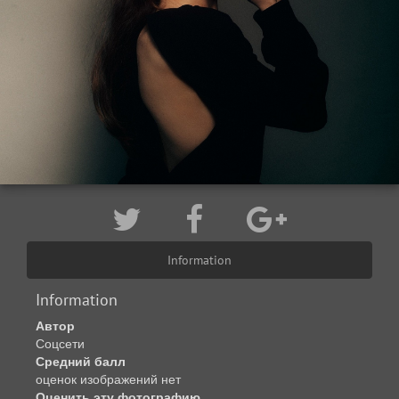
Information
Information
Автор
Соцсети
Средний балл
оценок изображений нет
Оценить эту фотографию