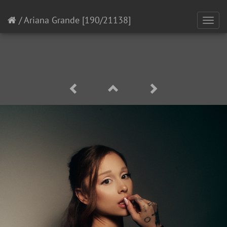
/
Ariana Grande
[190/21138]
Toggl
navig