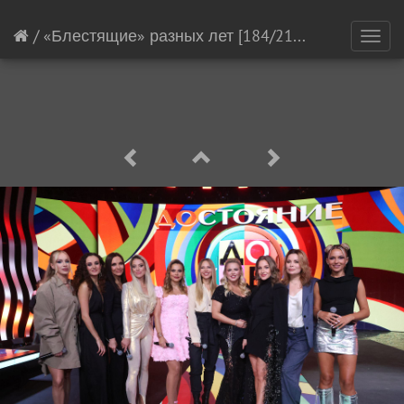
/
«Блестящие» разных лет
[184/21138]
Toggl
navig