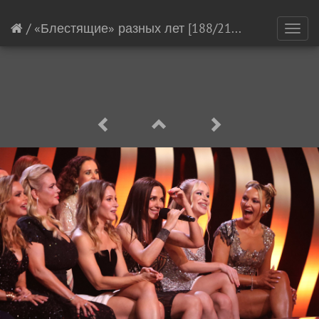
/
«Блестящие» разных лет
[188/21145]
Toggl
navig