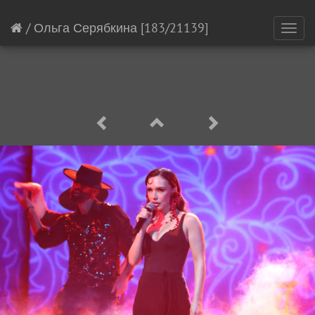
/
Ольга Серябкина
[183/21139]
Toggl
navig