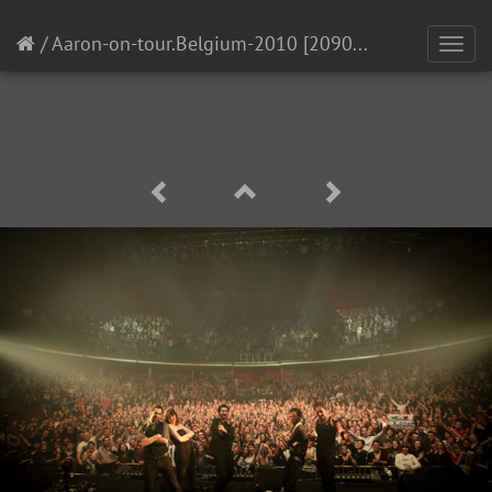
/
Aaron-on-tour.Belgium-2010
[20902/21138]
Toggl
navig