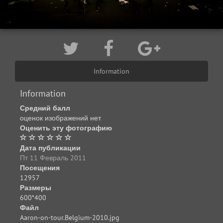
Information
Information
Средний балл
оценок изображений нет
Оценить эту фотографию
Дата публикации
Пт 11 Февраль 2011
Посещения
12957
Размеры
600*400
Файл
Aaron-on-tour.Belgium-2010.jpg