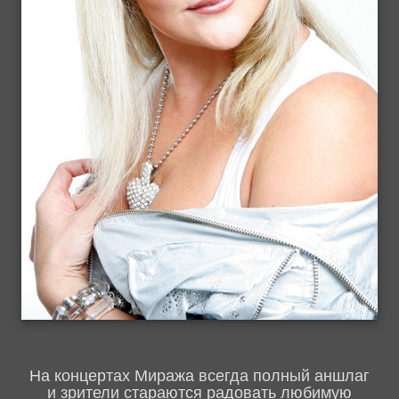
На концертах Миража всегда полный аншлаг
и зрители стараются радовать любимую