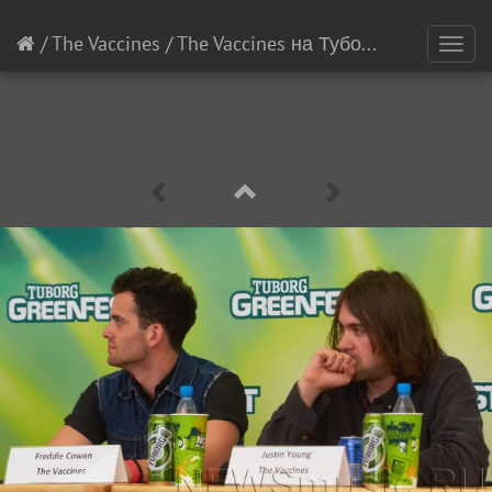
/
The Vaccines
/
The Vaccines на Туборг Грин Фест
[
Toggl
navig