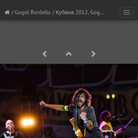
/
Gogol Bordello
/
Кубана 2012, Gogol Bordello
[3/1
Toggl
navig