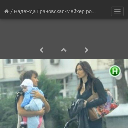
/
Надежда Грановская-Мейхер родила
[18269/21
Toggl
navig