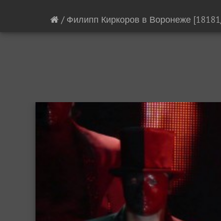
/
Филипп Киркоров в Воронеже
[18181