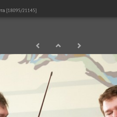
та
[18095/21145]