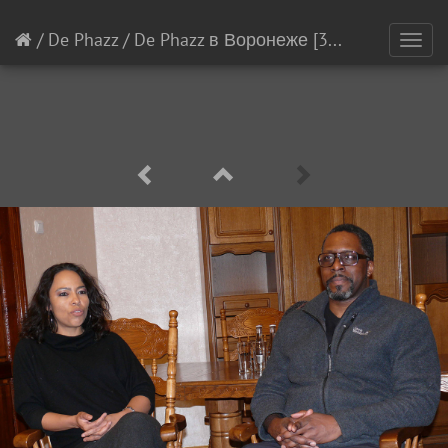
/
De Phazz
/
De Phazz в Воронеже
[3/3]
Toggl
navig