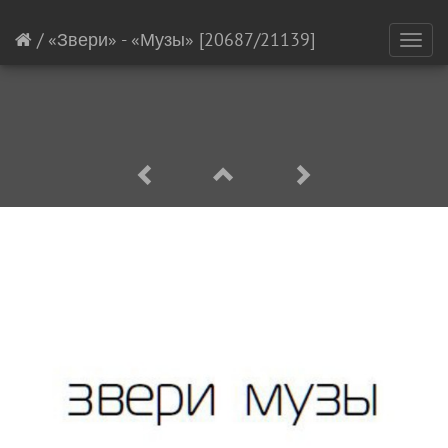
/
«Звери» - «Музы»
[20687/21139]
Toggl
navig