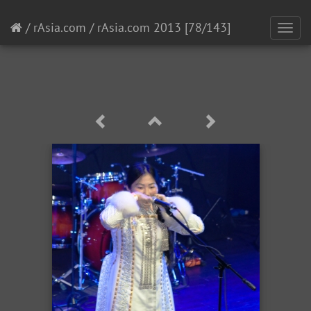
/
rAsia.com
/
rAsia.com 2013
[78/143]
Toggl
navig