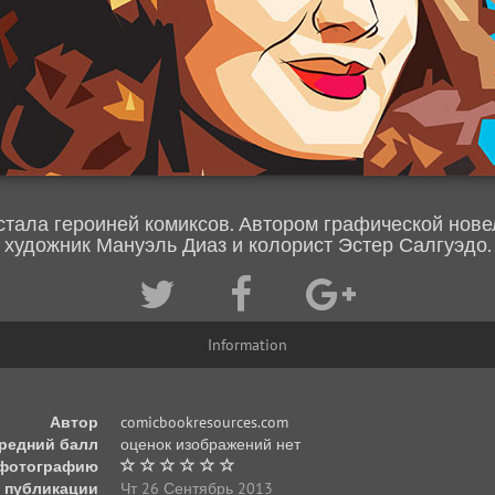
тала героиней комиксов. Автором графической нов
художник Мануэль Диаз и колорист Эстер Салгуэдо.
Information
Автор
comicbookresources.com
редний балл
оценок изображений нет
 фотографию
 публикации
Чт 26 Сентябрь 2013