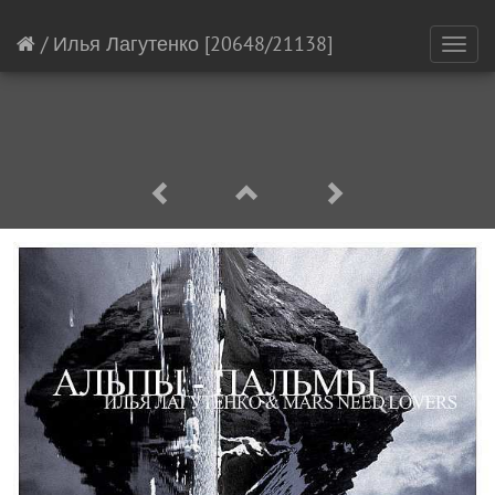
/
Илья Лагутенко
[20648/21138]
Toggl
navig