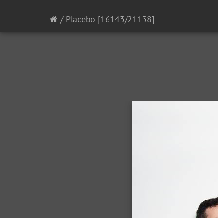
/
Placebo
[16143/21138]