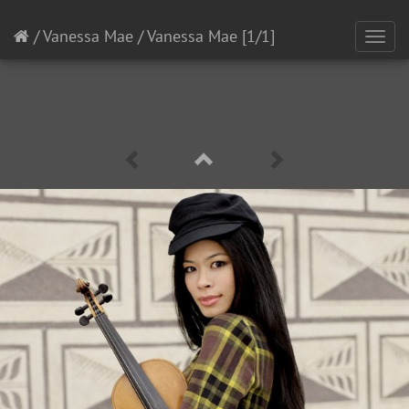
/
Vanessa Mae
/
Vanessa Mae
[1/1]
Toggl
navig