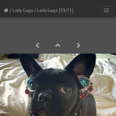
/
Lady Gaga
/
Lady Gaga
[59/71]
Toggl
navig