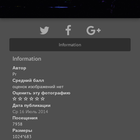
Information
Information
Автор
Pr
Средний балл
оценок изображений нет
Оценить эту фотографию
Дата публикации
Ср 16 Июль 2014
Посещения
7938
Размеры
1024*683