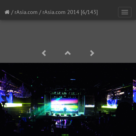
/
rAsia.com
/
rAsia.com 2014
[6/143]
Toggl
navig