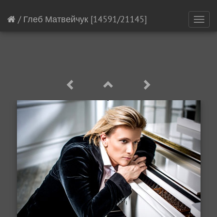
/
Глеб Матвейчук
[14591/21145]
Toggl
navig