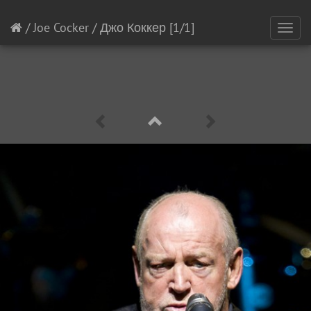
/
Joe Cocker
/
Джо Коккер
[1/1]
Toggl
navig