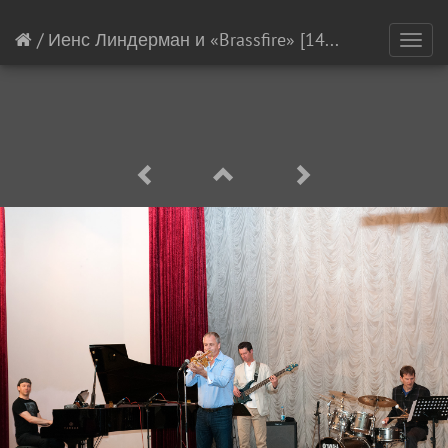
/
Иенс Линдерман и «Brassfire»
[14260/21145]
Toggl
navig