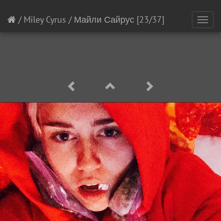
/
Miley Cyrus
/
Майли Сайрус
[23/37]
Toggl
navig