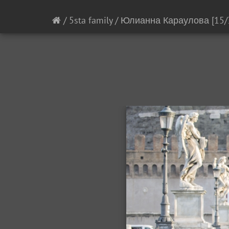
/
5sta family
/
Юлианна Караулова
[15/