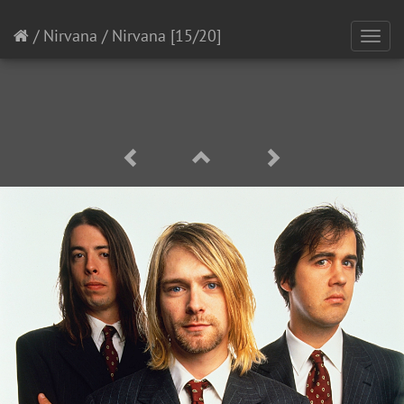
/
Nirvana
/
Nirvana
[15/20]
Toggl
navig