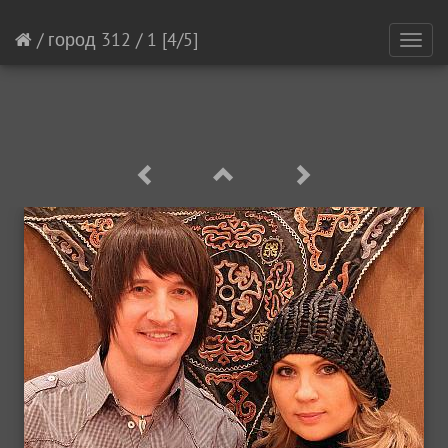
/
город 312
/
1
[4/5]
Toggl
navig