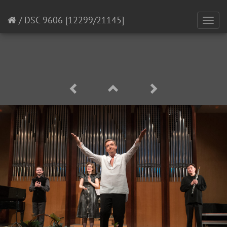
/
DSC 9606
[12299/21145]
Toggl
navig