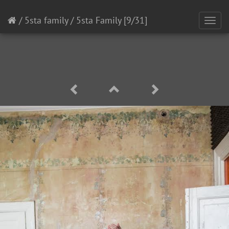
/
5sta family
/
5sta Family
[9/31]
Toggl
navig