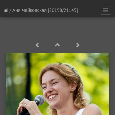
/
Аня Чайковская
[20198/21145]
Toggl
navig