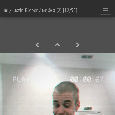
/
Justin Bieber
/
Бибер (2)
[12/55]
Toggl
navig