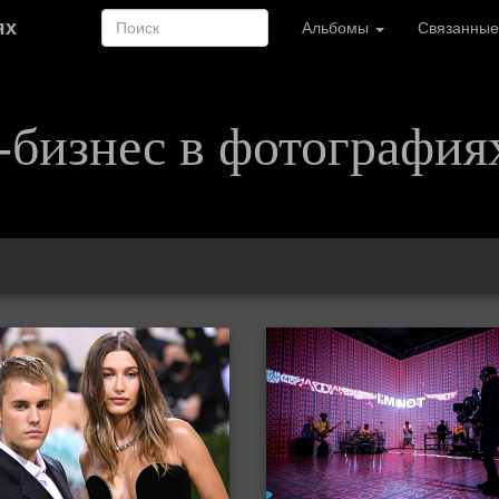
ях
Альбомы
Связанные
-бизнес в фотография