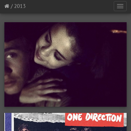
/
2013
Toggl
navig