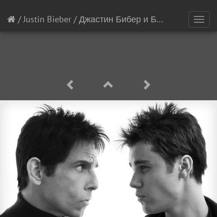
/
Justin Bieber
/
Джастин Бибер и Бен Стиллер
[34
Toggl
navig