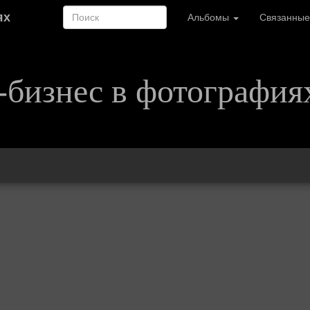
ях
Альбомы
Связанные
-бизнес в фотография