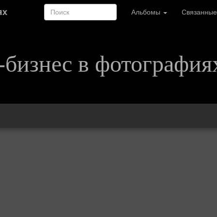
ях
Альбомы
Связанные
-бизнес в фотография