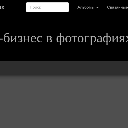
ях
Альбомы
Связанные
-бизнес в фотография