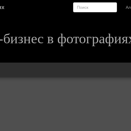
ях
А
-бизнес в фотография