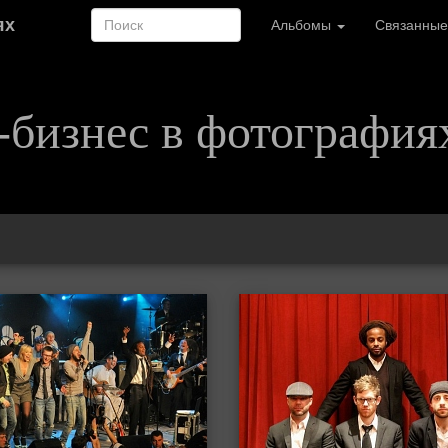
ях
Альбомы
Связанные
-бизнес в фотография