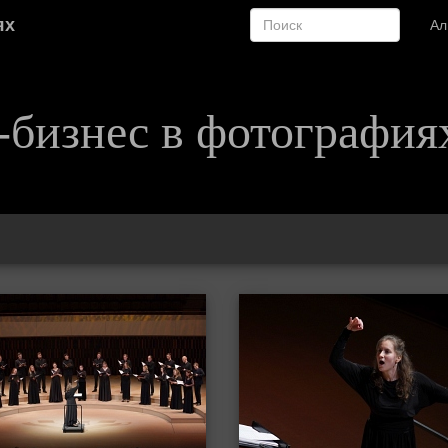
ях
А
-бизнес в фотография