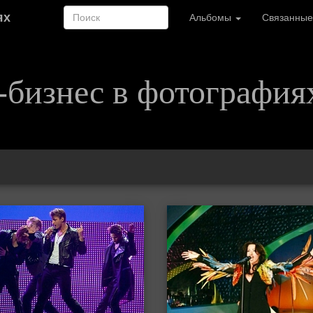
ях
Альбомы
Связанные
-бизнес в фотография