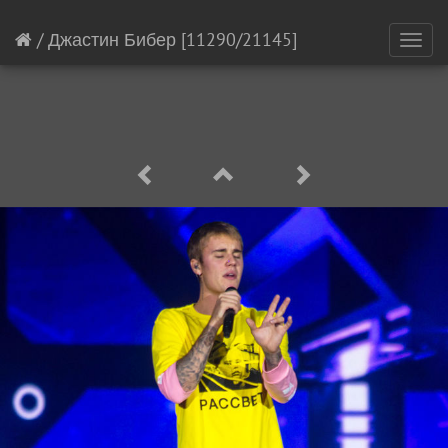
/
Джастин Бибер
[11290/21145]
Toggl
navig