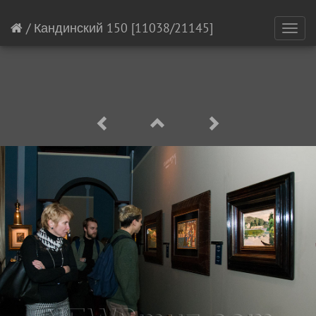
/
Кандинский 150
[11038/21145]
Toggl
navig