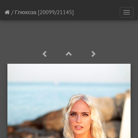
/
Глюкоза
[20099/21145]
Toggl
navig