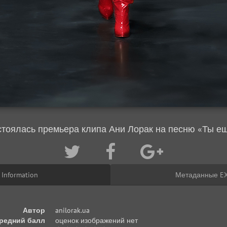
стоялась премьера клипа Ани Лорак на песню «Ты е
Information
Метаданные EX
Автор
anilorak.ua
редний балл
оценок изображений нет