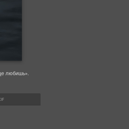
ще любишь».
IF