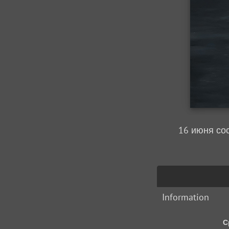
16 июня со
Information
С