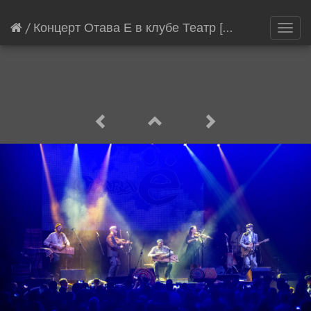
/
Концерт Отава Е в клубе Театр
[8123/21145]
Toggl
navig