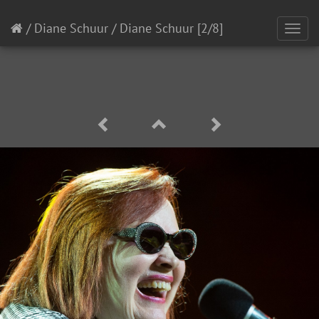
/
Diane Schuur
/
Diane Schuur
[2/8]
Toggl
navig