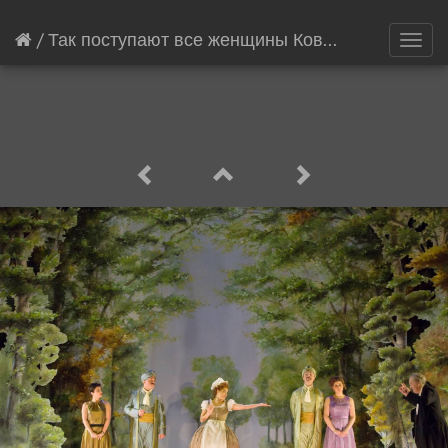
/
Так поступают все женщины Ковент-Гарден
[74
Toggl
navig