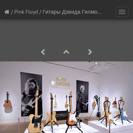
/
Pink Floyd
/
Гитары Дэвида Гилмора
[8/21]
Toggl
navig