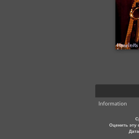
Information
С
Оценить эту
Дата